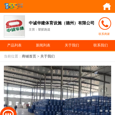
中诚华建体育设施（德州）有限公司
主营：塑胶跑道
联系商家
产品列表
新闻列表
关于我们
联系我们
当前位置：
商铺首页
> 关于我们