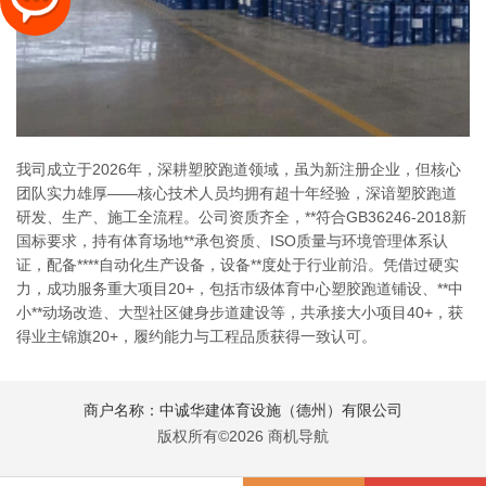
我司成立于2026年，深耕塑胶跑道领域，虽为新注册企业，但核心
团队实力雄厚——核心技术人员均拥有超十年经验，深谙塑胶跑道
研发、生产、施工全流程。公司资质齐全，**符合GB36246-2018新
国标要求，持有体育场地**承包资质、ISO质量与环境管理体系认
证，配备****自动化生产设备，设备**度处于行业前沿。凭借过硬实
力，成功服务重大项目20+，包括市级体育中心塑胶跑道铺设、**中
小**动场改造、大型社区健身步道建设等，共承接大小项目40+，获
得业主锦旗20+，履约能力与工程品质获得一致认可。
商户名称：中诚华建体育设施（德州）有限公司
版权所有©2026 商机导航